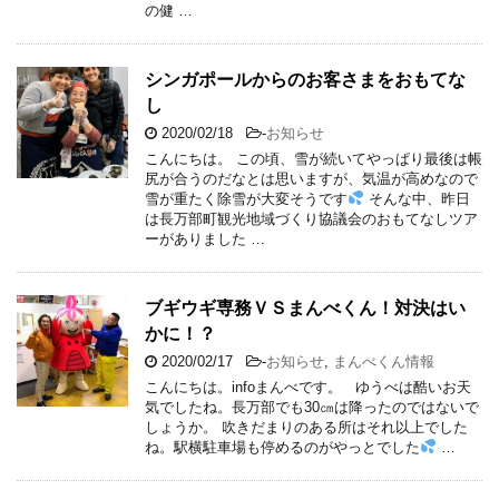
の健 …
シンガポールからのお客さまをおもてな
し
2020/02/18
-
お知らせ
こんにちは。 この頃、雪が続いてやっぱり最後は帳
尻が合うのだなとは思いますが、気温が高めなので
雪が重たく除雪が大変そうです
そんな中、昨日
は長万部町観光地域づくり協議会のおもてなしツア
ーがありました …
ブギウギ専務ＶＳまんべくん！対決はい
かに！？
2020/02/17
-
お知らせ
,
まんべくん情報
こんにちは。infoまんべです。 ゆうべは酷いお天
気でしたね。長万部でも30㎝は降ったのではないで
しょうか。 吹きだまりのある所はそれ以上でした
ね。駅横駐車場も停めるのがやっとでした
…