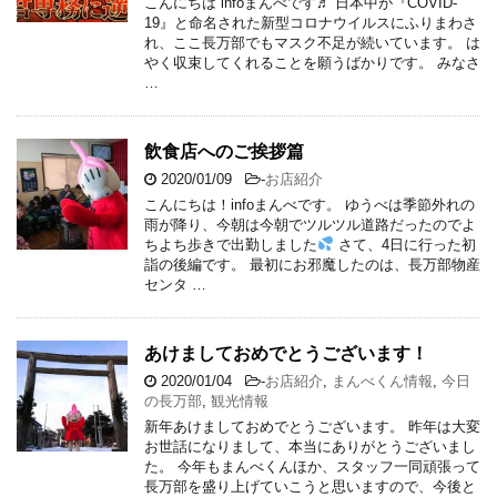
こんにちは infoまんべです♬ 日本中が『COVID-
19』と命名された新型コロナウイルスにふりまわさ
れ、ここ長万部でもマスク不足が続いています。 は
やく収束してくれることを願うばかりです。 みなさ
…
飲食店へのご挨拶篇
2020/01/09
-
お店紹介
こんにちは！infoまんべです。 ゆうべは季節外れの
雨が降り、今朝は今朝でツルツル道路だったのでよ
ちよち歩きで出勤しました
さて、4日に行った初
詣の後編です。 最初にお邪魔したのは、長万部物産
センタ …
あけましておめでとうございます！
2020/01/04
-
お店紹介
,
まんべくん情報
,
今日
の長万部
,
観光情報
新年あけましておめでとうございます。 昨年は大変
お世話になりまして、本当にありがとうございまし
た。 今年もまんべくんほか、スタッフ一同頑張って
長万部を盛り上げていこうと思いますので、今後と