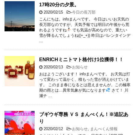
17時20分の夕景。
2020/02/15
-
今日の長万部
こんにちは。infoまんべです。 今日はいいお天気の
長万部なのですが、天気予報では明日の午後から荒
れるようですね
でも気温が高めなので、重たい
雪が降るんでしょうね((+_+)) 昨日はバレンタインデ
…
ENRICHミニトマト格付け1位獲得！！
2020/02/13
-
お知らせ
おはようございます！ infoまんべです。 お天気は打
って変わって温かく、積もった雪が消えかけていま
す。 このまま春になるとは思えませんが、この極寒
期の雨とは…異常気象が気になります
さて！ 川
瀬チ …
ブギウギ専務 ＶＳ まんべくん！※追記あ
り
2020/02/12
-
お知らせ
,
まんべくん情報