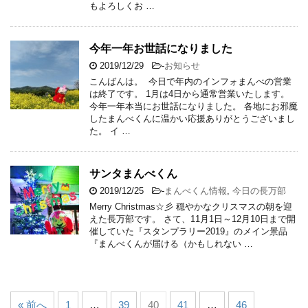
もよろしくお …
今年一年お世話になりました
2019/12/29
-
お知らせ
こんばんは。 今日で年内のインフォまんべの営業
は終了です。 1月は4日から通常営業いたします。
今年一年本当にお世話になりました。 各地にお邪魔
したまんべくんに温かい応援ありがとうございまし
た。 イ …
サンタまんべくん
2019/12/25
-
まんべくん情報
,
今日の長万部
Merry Christmas☆彡 穏やかなクリスマスの朝を迎
えた長万部です。 さて、11月1日～12月10日まで開
催していた『スタンプラリー2019』のメイン景品
『まんべくんが届ける（かもしれない …
« 前へ
1
…
39
40
41
…
46