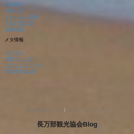
お店紹介
お知らせ
まんべくん情報
今日の長万部
観光情報
メタ情報
ログイン
投稿フィード
コメントフィード
WordPress.org
長万部観光協会トップ
まんべくんスケジュール
長万部観光協会Blog