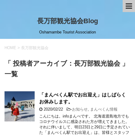
長万部観光協会Blog
Oshamambe Tourist Association
HOME
>
長万部観光協会
「 投稿者アーカイブ：長万部観光協会 」
一覧
「まんべくん駅でお出迎え」はしばらく
お休みします。
2020/02/22
-
お知らせ
,
まんべくん情報
こんにちは。infoまんべです。 北海道渡島地方でも
コロナウイルスに感染された方が増えてきました。
それに伴いまして、明日23日と29日に予定されてい
た「まんべくん駅でお出迎え」は、皆様とスタッフ