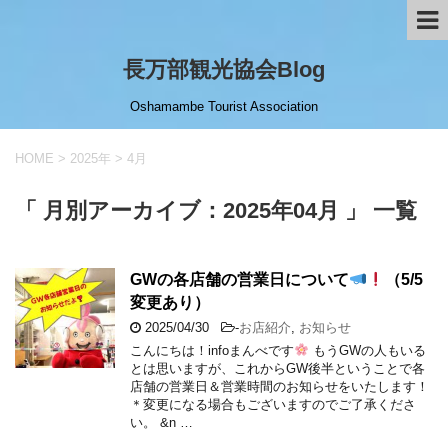
長万部観光協会Blog
Oshamambe Tourist Association
HOME
>
2025年
>
4月
「 月別アーカイブ：2025年04月 」 一覧
GWの各店舗の営業日について
（5/5
変更あり）
2025/04/30
-
お店紹介
,
お知らせ
こんにちは！infoまんべです
もうGWの人もいる
とは思いますが、これからGW後半ということで各
店舗の営業日＆営業時間のお知らせをいたします！
＊変更になる場合もございますのでご了承くださ
い。 &n …