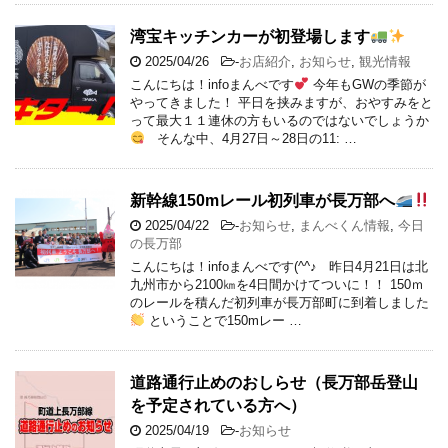
湾宝キッチンカーが初登場します
2025/04/26
-
お店紹介
,
お知らせ
,
観光情報
こんにちは！infoまんべです
今年もGWの季節が
やってきました！ 平日を挟みますが、おやすみをと
って最大１１連休の方もいるのではないでしょうか
そんな中、4月27日～28日の11: …
新幹線150mレール初列車が長万部へ
2025/04/22
-
お知らせ
,
まんべくん情報
,
今日
の長万部
こんにちは！infoまんべです(^^♪ 昨日4月21日は北
九州市から2100㎞を4日間かけてついに！！ 150ｍ
のレールを積んだ初列車が長万部町に到着しました
ということで150mレー …
道路通行止めのおしらせ（長万部岳登山
を予定されている方へ）
2025/04/19
-
お知らせ