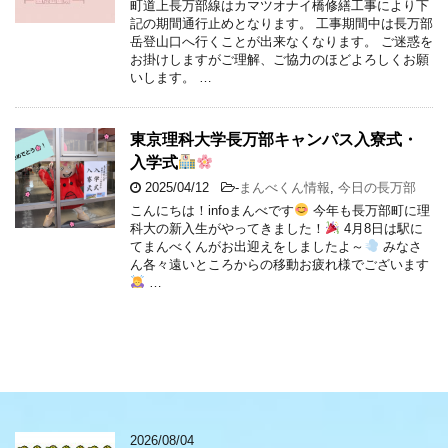
町道上長万部線はカマツオナイ橋修繕工事により下
記の期間通行止めとなります。 工事期間中は長万部
岳登山口へ行くことが出来なくなります。 ご迷惑を
お掛けしますがご理解、ご協力のほどよろしくお願
いします。 …
東京理科大学長万部キャンパス入寮式・
入学式
2025/04/12
-
まんべくん情報
,
今日の長万部
こんにちは！infoまんべです
今年も長万部町に理
科大の新入生がやってきました！
4月8日は駅に
てまんべくんがお出迎えをしましたよ～
みなさ
ん各々遠いところからの移動お疲れ様でございます
…
2026/08/04