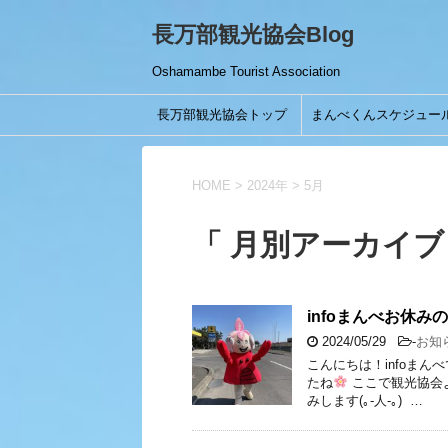
長万部観光協会Blog
Oshamambe Tourist Association
長万部観光協会トップ
まんべくんスケジュー
HOME
>
2024年
>
5月
「 月別アーカイブ：
infoまんべお休み
2024/05/29
-
お知
こんにちは！infoま
たね
ここで観光協会
みします(｡-人-｡) …