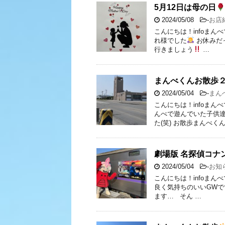
5月12日は母の日
2024/05/08
-
お店
こんにちは！infoまん
れ様でした
お休みだ
行きましょう
…
まんべくんお散歩
2024/05/04
-
まん
こんにちは！infoまん
んべで遊んでいた子供達
た(笑) お散歩まんべく
劇場版 名探偵コナ
2024/05/04
-
お知
こんにちは！infoまん
良く気持ちのいいGWで
ます… そん …