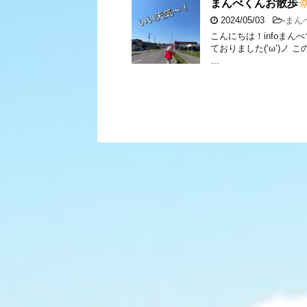
まんべくんお散歩
2024/05/03
-
まん
こんにちは！infoまん
ておりました(‘ω’)ノ
…