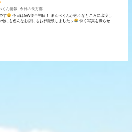
べくん情報
,
今日の長万部
べです
今日はGW後半初日！ まんべくんが色々なところに出没し
 この他にも色んなお店にもお邪魔致しましたッ
快く写真を撮らせ