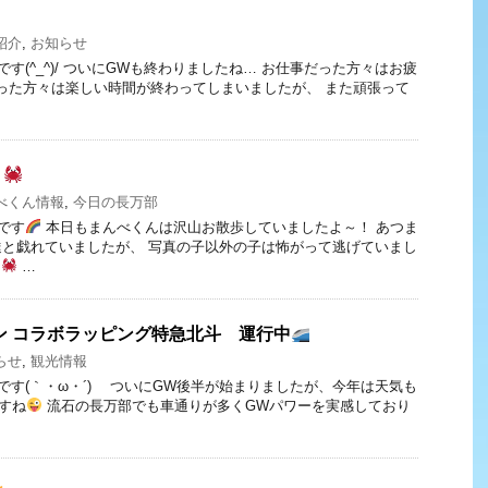
紹介
,
お知らせ
べです(^_^)/ ついにGWも終わりましたね… お仕事だった方々はお疲
った方々は楽しい時間が終わってしまいましたが、 また頑張って
２
べくん情報
,
今日の長万部
べです
本日もまんべくんは沢山お散歩していましたよ～！ あつま
と戯れていましたが、 写真の子以外の子は怖がって逃げていまし
ん
…
ン コラボラッピング特急北斗 運行中
らせ
,
観光情報
べです(｀・ω・´)ゞ ついにGW後半が始まりましたが、今年は天気も
すね
流石の長万部でも車通りが多くGWパワーを実感しており