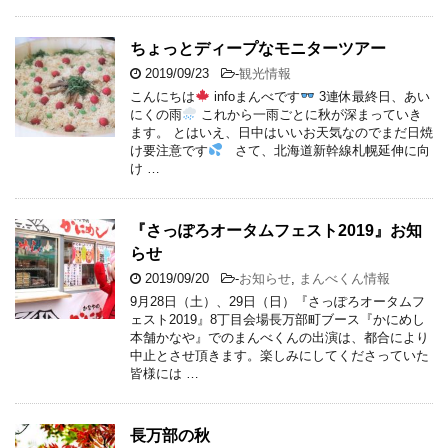
ちょっとディープなモニターツアー
2019/09/23
-
観光情報
こんにちは
infoまんべです
3連休最終日、あい
にくの雨
これから一雨ごとに秋が深まっていき
ます。 とはいえ、日中はいいお天気なのでまだ日焼
け要注意です
さて、北海道新幹線札幌延伸に向
け …
『さっぽろオータムフェスト2019』お知
らせ
2019/09/20
-
お知らせ
,
まんべくん情報
9月28日（土）、29日（日）『さっぽろオータムフ
ェスト2019』8丁目会場長万部町ブース『かにめし
本舗かなや』でのまんべくんの出演は、都合により
中止とさせ頂きます。楽しみにしてくださっていた
皆様には …
長万部の秋