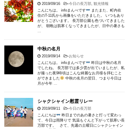
2019/09/16
-
今日の長万部
,
観光情報
こんにちは。 infoまんべです
またまた、町内在
住のT-11氏から画像をいただきました。 いつもあり
がとうございます。 長万部公園も色づいてきました
が、 朝晩は肌寒くなってきましたが、日中の暑さも
…
中秋の名月
2019/09/14
-
お知らせ
こんにちは。 infoまんべです
昨日は中秋の名月
でしたね。 長万部では多少雲が出ていましたが、私
が撮った夜9時頃はこんな綺麗なお月様を拝むこと
ができました
中秋の名月の翌日、つまり今日は
月が今年 …
シャクシャイン慰霊リレー
2019/09/11
-
今日の長万部
こんにちは
昨日までのあの暑さと打って変わっ
て、今日は雨降りで 気温もぐんと下がって肌寒い長
万部です。 さて、先週の土曜日にシャクシャイン