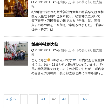
2019/08/11
-
お知らせ
,
今日の長万部
,
観光情
報
8月9日に行われた飯生神社例大祭の宵宮祭では令和
改元天皇陛下御即位を奉祝し、松前神楽において、
天下泰平・万民豊楽の舞である『千歳、翁、三番
叟』の寿の舞を三座加えご奉納されました。 千歳の
仕手（舞方）は …
飯生神社例大祭
2019/08/11
-
お知らせ
,
今日の長万部
,
観光情
報
こんにちは
infoまんべです
町内にある飯生神
社では、9日～11日と例大祭が行われています。 昨
日の神輿渡御ではあいにくの小雨でしたが、 町内会
の皆さんのお神輿、長万部太鼓と共に街中を巡行し
…
« 前へ
1
…
41
42
43
…
46