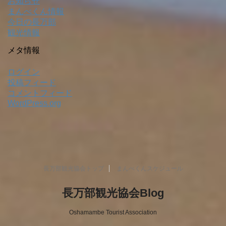
お知らせ
まんべくん情報
今日の長万部
観光情報
メタ情報
ログイン
投稿フィード
コメントフィード
WordPress.org
長万部観光協会トップ
まんべくんスケジュール
長万部観光協会Blog
Oshamambe Tourist Association