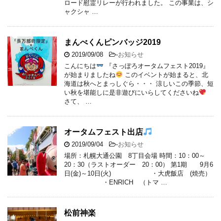
ロード慰霊リレーが行われました。 この事業は、シ
ャクシャ …
まんべくんピンバッジ2019
2019/09/08
-
お知らせ
こんにちは
『さっぽろオータムフェスト2019』
が始まりましたね
このイベントが始まると、北
海道は秋へとまっしぐら・・・ 涼しいこの季節、短
い秋を堪能しに是非遊びにいらしてくださいね
さて、 …
オータムフェスト出店
2019/09/04
-
お知らせ
場所：札幌大通公園 8丁目会場 時間：10：00～
20：30（ラストオーダー 20：00） 第1期 9月6
日(金)～10日(火) ・大虎飯店 (焼売）
・ENRICH （トマ …
松前神楽