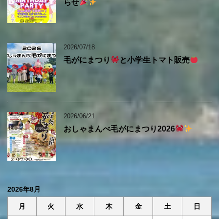
らせ
2026/07/18
毛がにまつり
と小学生トマト販売
2026/06/21
おしゃまんべ毛がにまつり2026
2026年8月
月
火
水
木
金
土
日