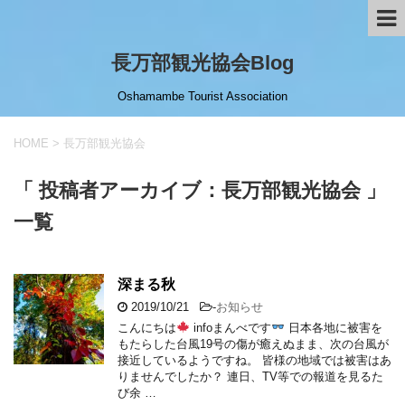
長万部観光協会Blog
Oshamambe Tourist Association
HOME
>
長万部観光協会
「 投稿者アーカイブ：長万部観光協会 」
一覧
深まる秋
2019/10/21
-
お知らせ
こんにちは
infoまんべです
日本各地に被害を
もたらした台風19号の傷が癒えぬまま、次の台風が
接近しているようですね。 皆様の地域では被害はあ
りませんでしたか？ 連日、TV等での報道を見るた
び余 …