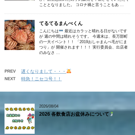
こととなりました。 コロナ禍と言うこともあ …
てるてるまんべくん
こんにちは
最近はカラッと晴れる日がないです
が 週の中間は晴れそうです。 今週末は、長万部町
の一大イベント！！ 「2019おしゃまんべ毛がにま
つり」が 開催されます！！！ 実行委員会、出店者
のみなさ …
PREV
遅くなりまして・・・
NEXT
特急！ニセコ号！！
2026/08/04
2026 各飲食店お盆休みについて