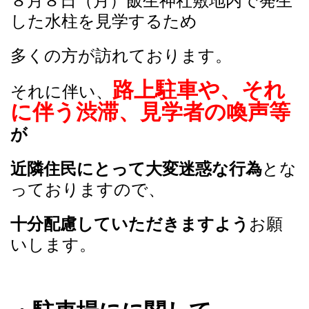
８月８日（月）飯生神社敷地内で発生
した水柱を見学するため
多くの方が訪れております。
路上駐車や、それ
それに伴い、
に伴う渋滞、
見学者の喚声等
が
近隣住民にとって大変
迷惑な行為
とな
っておりますので、
十分配慮していただきますよう
お願
いします。