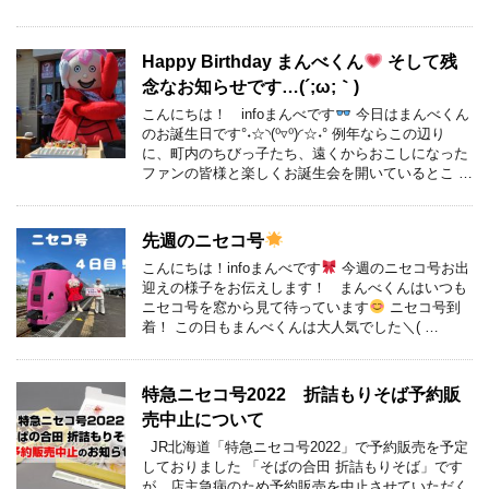
Happy Birthday まんべくん
そして残
念なお知らせです…(´;ω;｀)
こんにちは！ infoまんべです
今日はまんべくん
のお誕生日です°˖☆◝(⁰▿⁰)◜☆˖° 例年ならこの辺り
に、町内のちびっ子たち、遠くからおこしになった
ファンの皆様と楽しくお誕生会を開いているとこ …
先週のニセコ号
こんにちは！infoまんべです
今週のニセコ号お出
迎えの様子をお伝えします！ まんべくんはいつも
ニセコ号を窓から見て待っています
ニセコ号到
着！ この日もまんべくんは大人気でした＼( …
特急ニセコ号2022 折詰もりそば予約販
売中止について
JR北海道「特急ニセコ号2022」で予約販売を予定
しておりました 「そばの合田 折詰もりそば」です
が、店主急病のため予約販売を中止させていただく