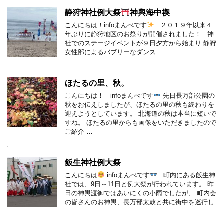
静狩神社例大祭
神輿海中禊
こんにちは！infoまんべです
２０１９年以来４
年ぶりに静狩地区のお祭りが開催されました！ 神
社でのステージイベントが９日夕方から始まり 静狩
女性部によるバブリーなダンス …
ほたるの里、秋。
こんにちは！ infoまんべです
先日長万部公園の
秋をお伝えしましたが、ほたるの里の秋も終わりを
迎えようとしています。 北海道の秋は本当に短いで
すね。 ほたるの里からも画像をいただきましたので
ご紹介 …
飯生神社例大祭
こんにちは
infoまんべです
町内にある飯生神
社では、9日～11日と例大祭が行われています。 昨
日の神輿渡御ではあいにくの小雨でしたが、 町内会
の皆さんのお神輿、長万部太鼓と共に街中を巡行し
…