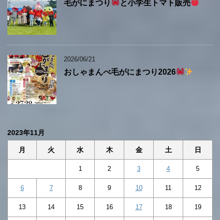
毛がにまつり
と小学生トマト販売
2026/06/21
おしゃまんべ毛がにまつり2026
2023年11月
月
火
水
木
金
土
日
1
2
3
4
5
6
7
8
9
10
11
12
13
14
15
16
17
18
19