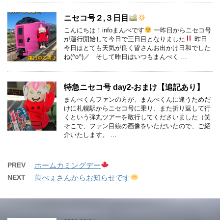
ニセコ号２,３日目
こんにちは！infoまんべです
一昨日からニセコ号
が運行開始して今日で三日目となりました
昨日
今日はとても天気が良く皆さんお出かけ日和でした
ね(^o^)／ そして昨日はいつもまんべく …
特急ニセコ号 day2-おまけ【追記あり】
まんべくんファンの方が、まんべくんに逢うためだ
けに札幌駅からニセコ号に乗り、また折り返して行
くという弾丸ツアーを敢行してくださいました（笑
そこで、ファン目線の画像をいただいたので、ご紹
介いたします。 …
PREV
ホームカミングデー
NEXT
萬べぇさんからお知らせです