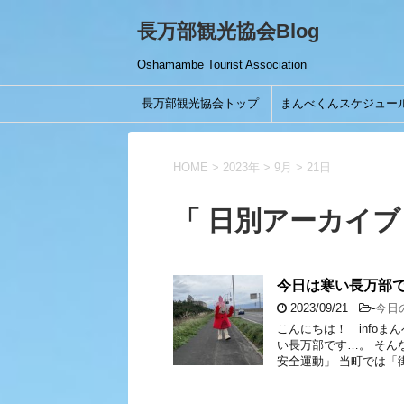
長万部観光協会Blog
Oshamambe Tourist Association
長万部観光協会トップ
まんべくんスケジュー
HOME
>
2023年
>
9月
>
21日
「 日別アーカイブ：
今日は寒い長万部
2023/09/21
-
今日
こんにちは！ infoま
い長万部です…。 そん
安全運動」 当町では「