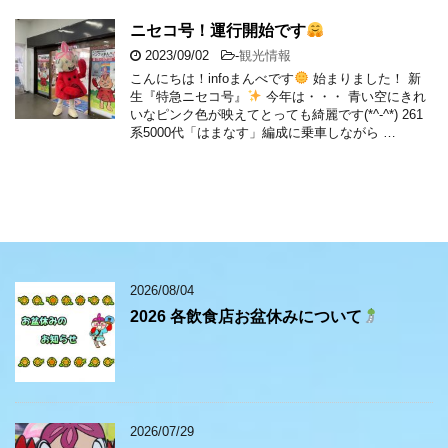
ニセコ号！運行開始です
2023/09/02
-
観光情報
こんにちは！infoまんべです
始まりました！ 新
生『特急ニセコ号』
今年は・・・ 青い空にきれ
いなピンク色が映えてとっても綺麗です(*^-^*) 261
系5000代「はまなす」編成に乗車しながら …
2026/08/04
2026 各飲食店お盆休みについて
2026/07/29