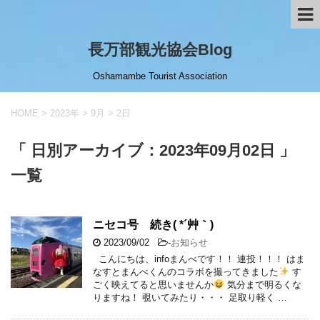
長万部観光協会Blog
Oshamambe Tourist Association
HOME
>
2023年
>
9月
>
2日
「 日別アーカイブ：2023年09月02日 」
一覧
ニセコ号 続き( *´艸｀)
2023/09/02
-
お知らせ
こんにちは、infoまんべです！！ 連投！！！ はま
なすとまんべくんのコラボを撮ってきました
す
ごく映えてると思いませんか
気分まで明るくな
りますね！ 覗いてみたり・・・ 足取り軽く …