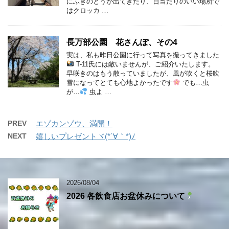
にふきのとうが出てきたり、日当たりのいい場所で
はクロッカ …
長万部公園 花さんぽ、その4
実は、私も昨日公園に行って写真を撮ってきました
T-11氏には敵いませんが、ご紹介いたします。
早咲きのはもう散っていましたが、風が吹くと桜吹
雪になってとても心地よかったです
でも…虫
が…
虫よ …
PREV
エゾカンゾウ、満開！
NEXT
嬉しいプレゼントヾ(*´∀｀*)ﾉ
2026/08/04
2026 各飲食店お盆休みについて