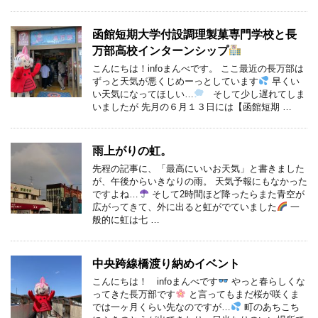
函館短期大学付設調理製菓専門学校と長
万部高校インターンシップ
こんにちは！infoまんべです。 ここ最近の長万部は
ずっと天気が悪くじめーっとしています
早くい
い天気になってほしい…
そして少し遅れてしま
いましたが 先月の６月１３日には【函館短期 …
雨上がりの虹。
先程の記事に、「最高にいいお天気」と書きました
が、午後からいきなりの雨。 天気予報にもなかった
ですよね…
そして2時間ほど降ったらまた青空が
広がってきて、外に出ると虹がでていました
一
般的に虹は七 …
中央跨線橋渡り納めイベント
こんにちは！ infoまんべです
やっと春らしくな
ってきた長万部です
と言ってもまだ桜が咲くま
では一ヶ月くらい先なのですが…
町のあちこち