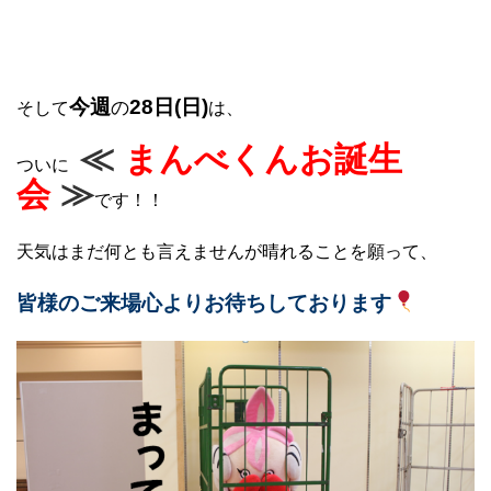
今週
28日(日)
の
そして
は、
≪
まんべくんお誕生
ついに
会
≫
です！！
天気はまだ何とも言えませんが晴れることを願って、
皆様のご来場心よりお待ちしております