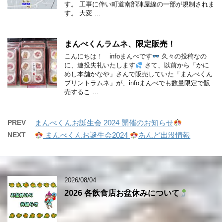
す。 工事に伴い町道南部陣屋線の一部が規制されま
す。 大変 …
まんべくんラムネ、限定販売！
こんにちは！ infoまんべです
久々の投稿なの
に、連投失礼いたします
さて、以前から「かに
めし本舗かなや」さんで販売していた「まんべくん
プリントラムネ」が、infoまんべでも数量限定で販
売するこ …
PREV
まんべくんお誕生会 2024 開催のお知らせ
NEXT
まんべくんお誕生会2024
あんど出没情報
2026/08/04
2026 各飲食店お盆休みについて