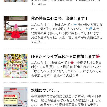
す。 &n …
秋の特急ニセコ号、出発します！
こんにちは！ infoまんべです
暑い暑いと言いな
がら、気が付いたら9月に入っていました
本当に
北海道の夏はあっという間に終わってしまいます。
お盆を過ぎたら秋、とよく言いますがその前に涼し
くなり …
ゆるたべライブinおたるに参加します
こんにちは！infoまんべです
小樽で７月１５日
(土)・１６日(日)・１７日(月)に開催されるイベント
「ゆるたべライブinおたる２０２３」にまんべくん
も参加します！ まんべくんは１６ …
水柱について…。
各報道機関でご存知だとは思いますが、9月26日早
朝に、 噴出が止まっていることが確認されました。
なお、本日からごう音対策工事を実施する予定で