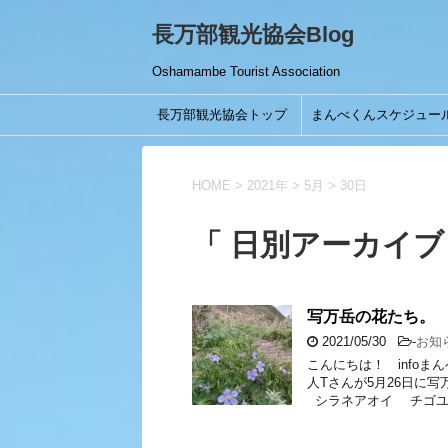
長万部観光協会Blog
Oshamambe Tourist Association
長万部観光協会トップ
まんべくんスケジュー
HOME
>
2021年
>
5月
>
30日
「 日別アーカイブ：
写万岳の花たち。
2021/05/30
-
お知
こんにちは！ infoま
人Tさんが5月26日に
シラネアオイ チゴユ