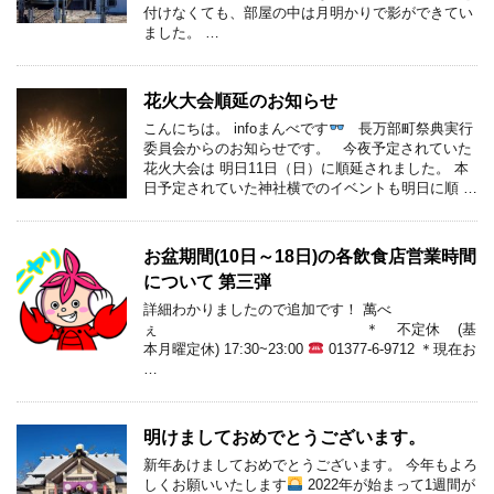
付けなくても、部屋の中は月明かりで影ができてい
ました。 …
花火大会順延のお知らせ
こんにちは。 infoまんべです
長万部町祭典実行
委員会からのお知らせです。 今夜予定されていた
花火大会は 明日11日（日）に順延されました。 本
日予定されていた神社横でのイベントも明日に順 …
お盆期間(10日～18日)の各飲食店営業時間
について 第三弾
詳細わかりましたので追加です！ 萬べ
ぇ ＊ 不定休 (基
本月曜定休) 17:30~23:00
01377-6-9712 ＊現在お
…
明けましておめでとうございます。
新年あけましておめでとうございます。 今年もよろ
しくお願いいたします
2022年が始まって1週間が