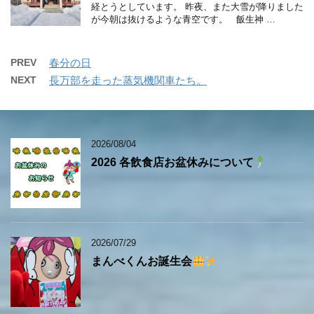
経とうとしています。 昨夜、また大雪が降りました
が今朝は抜けるような青空です。 飯生神 …
PREV
春分の日
NEXT
長万部を走った蒸気機関車たち。
2026/08/04
2026 各飲食店お盆休みについて
2026/07/29
まんべくんお誕生会