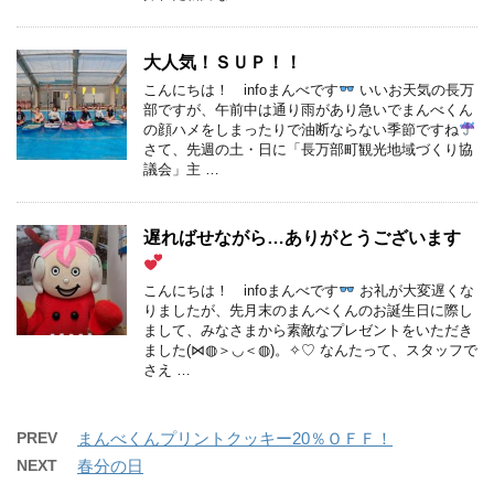
大人気！ＳＵＰ！！
こんにちは！ infoまんべです
いいお天気の長万
部ですが、午前中は通り雨があり急いでまんべくん
の顔ハメをしまったりで油断ならない季節ですね
さて、先週の土・日に「長万部町観光地域づくり協
議会」主 …
遅ればせながら…ありがとうございます
こんにちは！ infoまんべです
お礼が大変遅くな
りましたが、先月末のまんべくんのお誕生日に際し
まして、みなさまから素敵なプレゼントをいただき
ました(⋈◍＞◡＜◍)。✧♡ なんたって、スタッフで
さえ …
PREV
まんべくんプリントクッキー20％ＯＦＦ！
NEXT
春分の日