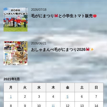
2026/07/18
毛がにまつり
と小学生トマト販売
2026/06/21
おしゃまんべ毛がにまつり2026
2021年3月
月
火
水
木
金
土
日
1
2
3
4
5
6
7
8
9
10
11
12
13
14