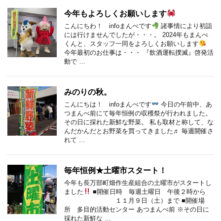
今年もよろしくお願いします
こんにちわ！ infoまんべです
諸事情により初詣
には行けませんでしたが・・・。 2024年もまんべ
くんと、スタッフ一同をよろしくお願いします
今年最初のお仕事は・・・ 『飲酒運転撲滅』啓発活
動で …
みのりの秋。
こんにちは！ infoまんべです
今日の午前中、あ
つまんべ前にて毎年恒例の収穫祭が行われました。
その日に採れた新鮮な野菜。 私も取材と称して、な
んだかんだとお野菜を買ってきました♬ 毎週開催さ
れて …
毎年恒例★土曜市スタート！
今年も長万部町畑作生産組合の土曜市がスタートし
ました
■開催日時 毎週土曜日 午後２時から
１１月９日（土）まで ■開催場
所 多目的活動センター あつまんべ前 ※その日に
採れた新鮮な …