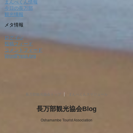
まんべくん情報
今日の長万部
観光情報
メタ情報
ログイン
投稿フィード
コメントフィード
WordPress.org
長万部観光協会トップ
まんべくんスケジュール
長万部観光協会Blog
Oshamambe Tourist Association