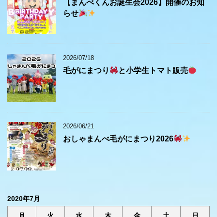
【まんべくんお誕生会2026】開催のお知
らせ
2026/07/18
毛がにまつり
と小学生トマト販売
2026/06/21
おしゃまんべ毛がにまつり2026
2020年7月
月
火
水
木
金
土
日