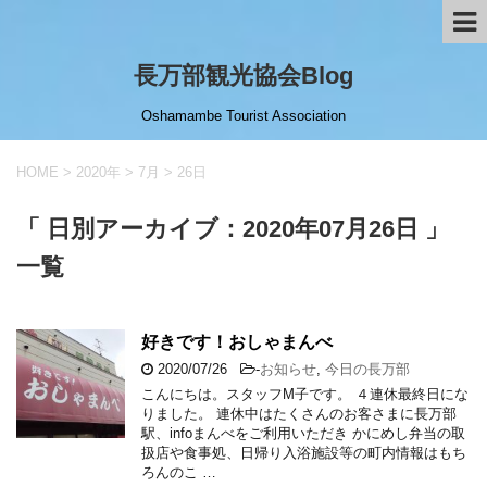
長万部観光協会Blog
Oshamambe Tourist Association
HOME
>
2020年
>
7月
>
26日
「 日別アーカイブ：2020年07月26日 」
一覧
好きです！おしゃまんべ
2020/07/26
-
お知らせ
,
今日の長万部
こんにちは。スタッフМ子です。 ４連休最終日にな
りました。 連休中はたくさんのお客さまに長万部
駅、infoまんべをご利用いただき かにめし弁当の取
扱店や食事処、日帰り入浴施設等の町内情報はもち
ろんのこ …