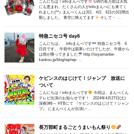
こんにちは！infoまんべです
GWの長万部は天気
にも恵まれ、たくさんの人がinfoまんべにも来てく
れました(^^♪ まんべくんは3日、4日、6日の3日間出
勤しました。 青空に映えてます
そして・ …
特急ニセコ号 day6
こんにちは。 infoまんべです
特急ニセコ号 6
日目です。 午前中は肌寒いだけでしたが、午後から
は雨が降ってきました
http://osyamanbe-
kankou.jp/blog/wp/wp- …
ケビンスのはじけて！ジャンプ 放送に
ついて
こんにちは！infoまんべです
今回は、まんべくん
テレビ出演のお知らせです！ 2024年4月27日(土)
深夜0時～ HTBにて 『ケビンスのはじけて！ジャン
プ』 にまんべくんが出演い …
長万部町まるごとうまいもん祭り