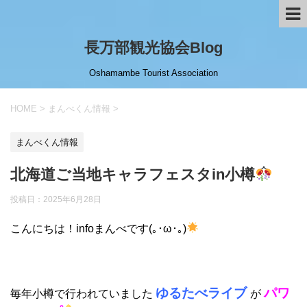
長万部観光協会Blog
Oshamambe Tourist Association
HOME
>
まんべくん情報
>
まんべくん情報
北海道ご当地キャラフェスタin小樽
投稿日：
2025年6月28日
こんにちは！infoまんべです(｡･ω･｡)
ゆるたべライブ
パワ
毎年小樽で行われていました
が