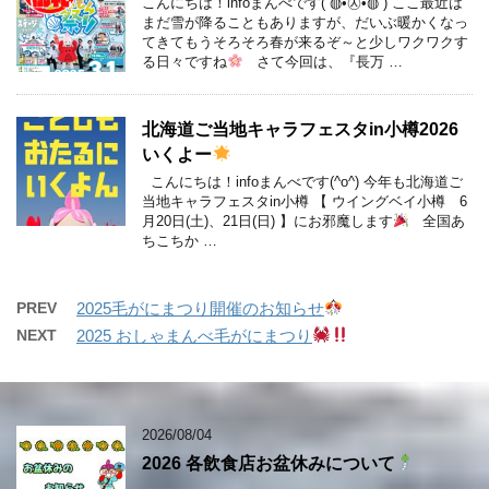
こんにちは！infoまんべです( ◍•㉦•◍ ) ここ最近は
まだ雪が降ることもありますが、だいぶ暖かくなっ
てきてもうそろそろ春が来るぞ～と少しワクワクす
る日々ですね
さて今回は、『長万 …
北海道ご当地キャラフェスタin小樽2026
いくよー
こんにちは！infoまんべです(^o^) 今年も北海道ご
当地キャラフェスタin小樽 【 ウイングベイ小樽 6
月20日(土)、21日(日) 】にお邪魔します
全国あ
ちこちか …
PREV
2025毛がにまつり開催のお知らせ
NEXT
2025 おしゃまんべ毛がにまつり
2026/08/04
2026 各飲食店お盆休みについて