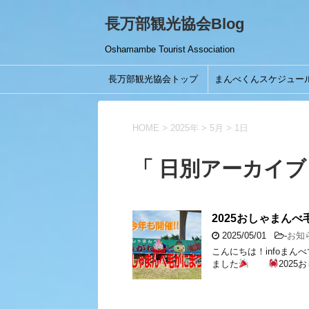
長万部観光協会Blog
Oshamambe Tourist Association
長万部観光協会トップ
まんべくんスケジュー
HOME
>
2025年
>
5月
>
1日
「 日別アーカイブ：
2025おしゃまん
2025/05/01
-
お知
こんにちは！infoまん
ました
202