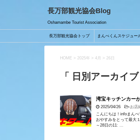
長万部観光協会Blog
Oshamambe Tourist Association
長万部観光協会トップ
まんべくんスケジュー
HOME
>
2025年
>
4月
>
26日
「 日別アーカイブ：
湾宝キッチンカー
2025/04/26
-
お店
こんにちは！infoまん
おやすみをとって最大
～28日の11: …