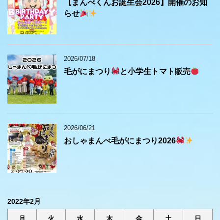
【まんべくんお誕生会2026】開催のお知
らせ
2026/07/18
毛がにまつり
と小学生トマト販売
2026/06/21
おしゃまんべ毛がにまつり2026
2022年2月
月
火
水
木
金
土
日