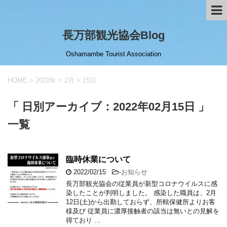
長万部観光協会Blog
Oshamambe Tourist Association
HOME
>
2022年
>
2月
>
15日
「 日別アーカイブ：2022年02月15日 」
一覧
臨時休業について
2022/02/15
-
お知らせ
長万部観光協会の従業員が新型コロナウイルスに感
染したことが判明しました。 感染した職員は、2月
12日(土)から出勤しておらず、所轄保健所よりお客
様及び 従業員に濃厚接触者の該当は無いとの見解を
得ており …