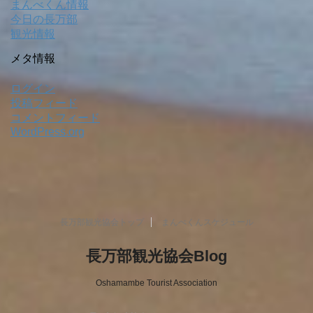
まんべくん情報
今日の長万部
観光情報
メタ情報
ログイン
投稿フィード
コメントフィード
WordPress.org
長万部観光協会トップ
まんべくんスケジュール
長万部観光協会Blog
Oshamambe Tourist Association