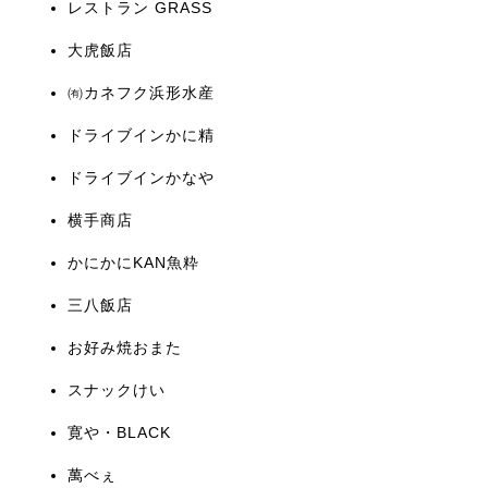
レストラン GRASS
大虎飯店
㈲カネフク浜形水産
ドライブインかに精
ドライブインかなや
横手商店
かにかにKAN魚粋
三八飯店
お好み焼おまた
スナックけい
寛や・BLACK
萬べぇ