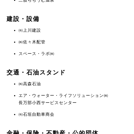
二股らぢうむ温泉
建設・設備
㈲上川建設
㈱佐々木配管
スペース・ラボ㈱
交通・石油スタンド
㈱高森石油
エア・ウォーター・ライフソリューション㈱
長万部小西サービスセンター
㈲石垣自動車商会
金融・保険・不動産・公的団体