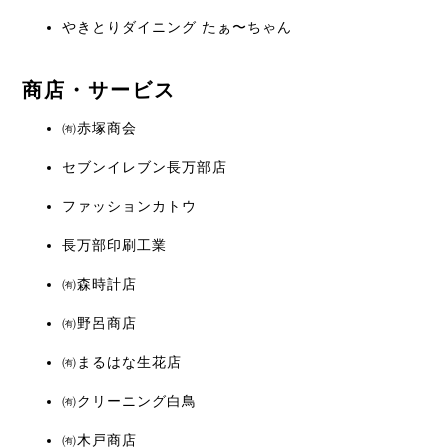
やきとりダイニング たぁ〜ちゃん
商店・サービス
㈲赤塚商会
セブンイレブン長万部店
ファッションカトウ
長万部印刷工業
㈲森時計店
㈲野呂商店
㈲まるはな生花店
㈲クリーニング白鳥
㈲木戸商店