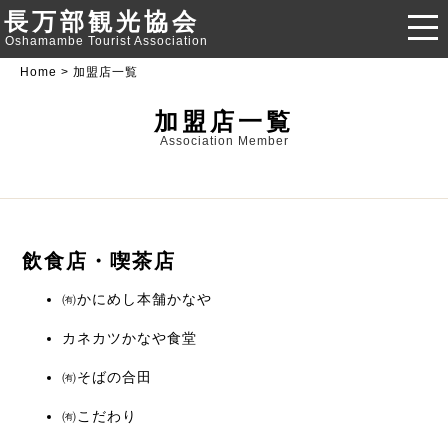
長万部観光協会
Oshamambe Tourist Association
Home
> 加盟店一覧
加盟店一覧
Association Member
飲食店・喫茶店
㈲かにめし本舗かなや
カネカツかなや食堂
㈲そばの合田
㈲こだわり