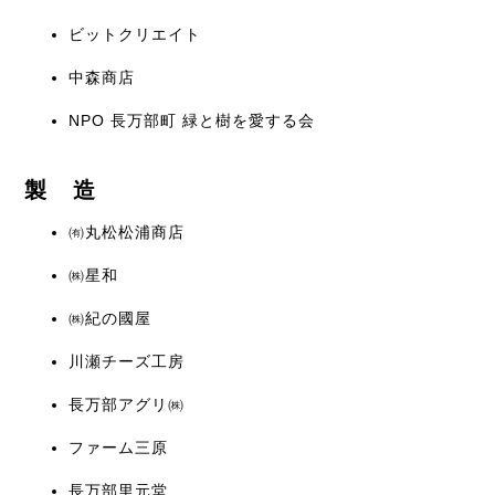
ビットクリエイト
中森商店
NPO 長万部町 緑と樹を愛する会
製 造
㈲丸松松浦商店
㈱星和
㈱紀の國屋
川瀬チーズ工房
長万部アグリ㈱
ファーム三原
長万部里元堂